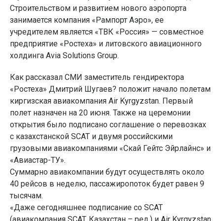
Строительством и развитием нового аэропорта
занимается компания «Рампорт Аэро», ее
учредителем является «ТВК «Россия» — совместное
предприятие «Ростеха» и литовского авиационного
холдинга Avia Solutions Group.
Как рассказал СМИ заместитель гендиректора
«Ростеха» Дмитрий Шугаев? положит начало полетам
киргизская авиакомпания Air Kyrgyzstan. Первый
полет назначен на 20 июня. Также на церемонии
открытия было подписано соглашение о перевозках
с казахстанской SCAT и двумя российскими
грузовыми авиакомпаниями «Скай Гейтс Эйрлайнс» и
«Авиастар-ТУ».
Суммарно авиакомпании будут осуществлять около
40 рейсов в неделю, пассажиропоток будет равен 9
тысячам.
«Даже сегодняшнее подписание со SCAT
(авиакомпания SCAT, Казахстан – ред.) и Air Kyrgyzstan