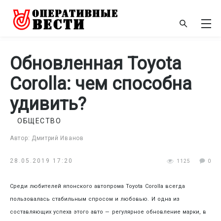
Обновленная Toyоta
Corolla: чем способна
удивить?
ОБЩЕСТВО
Автор: Дмитрий Иванов
28.05.2019 17:20
1125
0
Среди любителей японского автопрома Toyоta Corolla всегда
пользовалась стабильным спросом и любовью. И одна из
составляющих успеха этого авто — регулярное обновление марки, в