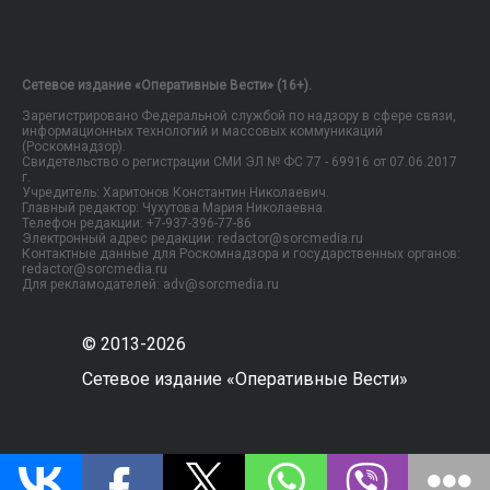
Сетевое издание «Оперативные Вести» (16+).
Зарегистрировано Федеральной службой по надзору в сфере связи,
информационных технологий и массовых коммуникаций
(Роскомнадзор).
Свидетельство о регистрации СМИ ЭЛ № ФС 77 - 69916 от 07.06.2017
г.
Учредитель: Харитонов Константин Николаевич.
Главный редактор: Чухутова Мария Николаевна.
Телефон редакции: +7-937-396-77-86
Электронный адрес редакции: redactor@sorcmedia.ru
Контактные данные для Роскомнадзора и государственных органов:
redactor@sorcmedia.ru
Для рекламодателей: adv@sorcmedia.ru
© 2013-2026
Сетевое издание «Оперативные Вести»