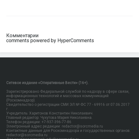
Комментарии
comments powered by HyperComments
Сетевое издание «Оперативные Вести» (16+).
Зарегистрировано Федеральной службой по надзору в сфере связи,
информационных технологий и массовых коммуникаций
(Роскомнадзор).
Свидетельство о регистрации СМИ ЭЛ № ФС 77 - 69916 от 07.06.2017
г.
Учредитель: Харитонов Константин Николаевич.
Главный редактор: Чухутова Мария Николаевна.
Телефон редакции: +7-937-396-77-86
Электронный адрес редакции: redactor@sorcmedia.ru
Контактные данные для Роскомнадзора и государственных органов:
redactor@sorcmedia.ru