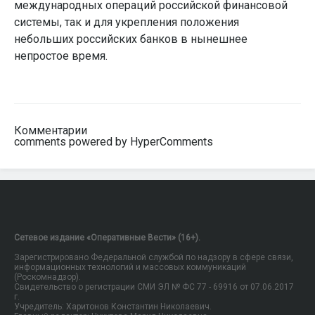
международных операций российской финансовой
системы, так и для укрепления положения
небольших российских банков в нынешнее
непростое время.
Комментарии
comments powered by HyperComments
Сетевое издание «Оперативные Вести» (16+).
Зарегистрировано Федеральной службой по надзору в сфере связи,
информационных технологий и массовых коммуникаций
(Роскомнадзор).
Свидетельство о регистрации СМИ ЭЛ № ФС 77 - 69916 от 07.06.2017
г.
Учредитель: Харитонов Константин Николаевич.