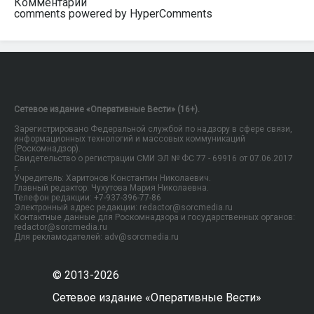
Комментарии
comments powered by HyperComments
Сетевое издание «Оперативные Вести» (16+).
Зарегистрировано Федеральной службой по надзору в сфере связи,
информационных технологий и массовых коммуникаций
(Роскомнадзор).
Свидетельство о регистрации СМИ ЭЛ № ФС 77 - 69916 от 07.06.2017
г.
Учредитель: Харитонов Константин Николаевич.
Главный редактор: Чухутова Мария Николаевна.
Телефон редакции: +7-937-396-77-86
Электронный адрес редакции: redactor@sorcmedia.ru
Контактные данные для Роскомнадзора и государственных органов:
redactor@sorcmedia.ru
Для рекламодателей: adv@sorcmedia.ru
© 2013-2026
Сетевое издание «Оперативные Вести»