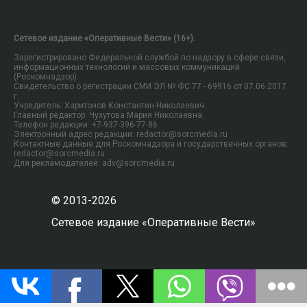
Сетевое издание «Оперативные Вести» (16+).
Зарегистрировано Федеральной службой по надзору в сфере связи,
информационных технологий и массовых коммуникаций
(Роскомнадзор).
Свидетельство о регистрации СМИ ЭЛ № ФС 77 - 69916 от 07.06.2017
г.
Учредитель: Харитонов Константин Николаевич.
Главный редактор: Чухутова Мария Николаевна.
Телефон редакции: +7-937-396-77-86
Электронный адрес редакции: redactor@sorcmedia.ru
Контактные данные для Роскомнадзора и государственных органов:
redactor@sorcmedia.ru
Для рекламодателей: adv@sorcmedia.ru
© 2013-2026
Сетевое издание «Оперативные Вести»