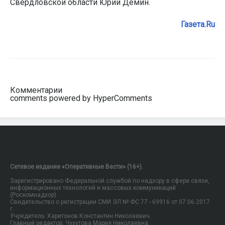
Свердловской области Юрий Демин.
Газета.Ru
Комментарии
comments powered by HyperComments
Сетевое издание «Оперативные Вести» (16+).
Зарегистрировано Федеральной службой по надзору в сфере связи,
информационных технологий и массовых коммуникаций
(Роскомнадзор).
Свидетельство о регистрации СМИ ЭЛ № ФС 77 - 69916 от 07.06.2017
г.
Учредитель: Харитонов Константин Николаевич.
Главный редактор: Чухутова Мария Николаевна.