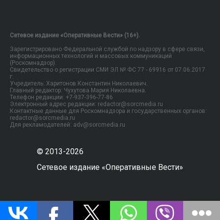
Сетевое издание «Оперативные Вести» (16+).
Зарегистрировано Федеральной службой по надзору в сфере связи,
информационных технологий и массовых коммуникаций
(Роскомнадзор).
Свидетельство о регистрации СМИ ЭЛ № ФС 77 - 69916 от 07.06.2017
г.
Учредитель: Харитонов Константин Николаевич.
Главный редактор: Чухутова Мария Николаевна.
Телефон редакции: +7-937-396-77-86
Электронный адрес редакции: redactor@sorcmedia.ru
Контактные данные для Роскомнадзора и государственных органов:
redactor@sorcmedia.ru
Для рекламодателей: adv@sorcmedia.ru
© 2013-2026
Сетевое издание «Оперативные Вести»