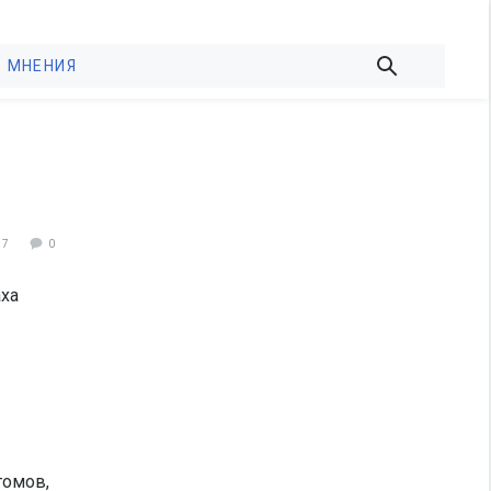
МНЕНИЯ
57
0
аха
томов,