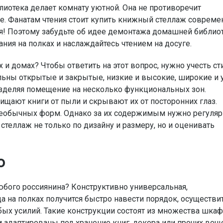
иотека делает комнату уютной. Она не противоречит
ре. Фанатам чтения стоит купить книжный стеллаж совреме
я! Поэтому забудьте об идее демонтажа домашней библиот
ния на полках и наслаждайтесь чтением на досуге.
 и домах? Чтобы ответить на этот вопрос, нужно учесть ст
ьны открытые и закрытые, низкие и высокие, широкие и у
азделяя помещение на несколько функциональных зон.
щают книги от пыли и скрывают их от посторонних глаз.
еобычных форм. Однако за их содержимым нужно регуляр
стеллаж не только по дизайну и размеру, но и оценивать
о
юбого россиянина? Конструктивно универсальная,
а на полках получится быстро навести порядок, осуществи
бых усилий. Такие конструкции состоят из множества шкаф
м адаптированы под хранение книг, декора или прочих вещ