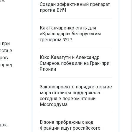
Создан эффективный препарат
против ВИЧ
Как Ганчаренко стать для
«Краснодара» белорусским
тренером №1?
 при
еста в
Юко Кавагути и Александр
тров
Смирнов победили на Гран-при
 эркер
Японии
Законопроект о порядке отзыве
мэра столицы поддержала
сегодня в первом чтении
Мосгордума
В зоне прибрежных вод
док,
Франции ищут российского