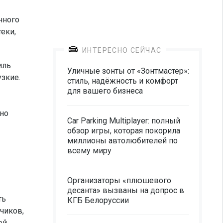
нного
еки,
ИНТЕРЕСНО СЕЙЧАС
иль
Уличные зонты от «Зонтмастер»:
зкие.
стиль, надёжность и комфорт
для вашего бизнеса
но
Car Parking Multiplayer: полный
обзор игры, которая покорила
миллионы автолюбителей по
всему миру
Организаторы «плюшевого
десанта» вызваны на допрос в
ть
КГБ Белоруссии
чиков,
ей.