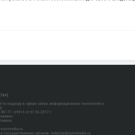
16+).
 по надзору в сфере связи, информационных технологий и
).
С 77 - 69916 от 07.06.2017 г.
олаевич.
лаевна.
sorcmedia.ru
и государственных органов: redactor@sorcmedia.ru