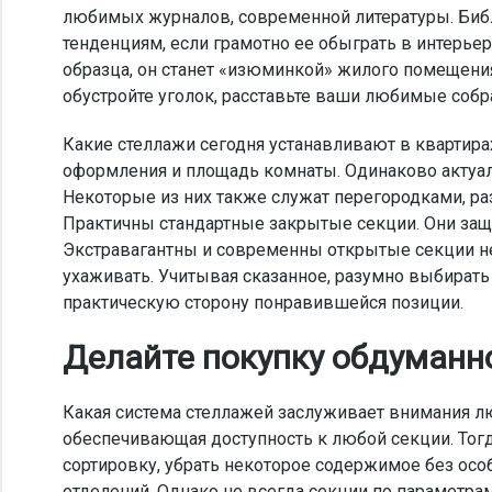
любимых журналов, современной литературы. Библ
тенденциям, если грамотно ее обыграть в интерье
образца, он станет «изюминкой» жилого помещени
обустройте уголок, расставьте ваши любимые собра
Какие стеллажи сегодня устанавливают в квартирах
оформления и площадь комнаты. Одинаково актуал
Некоторые из них также служат перегородками, р
Практичны стандартные закрытые секции. Они защи
Экстравагантны и современны открытые секции н
ухаживать. Учитывая сказанное, разумно выбирать 
практическую сторону понравившейся позиции.
Делайте покупку обдуманн
Какая система стеллажей заслуживает внимания л
обеспечивающая доступность к любой секции. Тогд
сортировку, убрать некоторое содержимое без осо
отделений. Однако не всегда секции по параметра