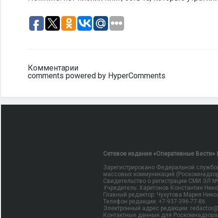
Комментарии
comments powered by HyperComments
Сетевое издание «Оперативные Вести» (
Зарегистрировано Федеральной службой
массовых коммуникаций (Роскомнадзор
Свидетельство о регистрации СМИ ЭЛ № Ф
Учредитель: Харитонов Константин Ник
Главный редактор: Чухутова Мария Нико
Телефон редакции: +7-937-396-77-86
Электронный адрес редакции: redactor@
Контактные данные для Роскомнадзора 