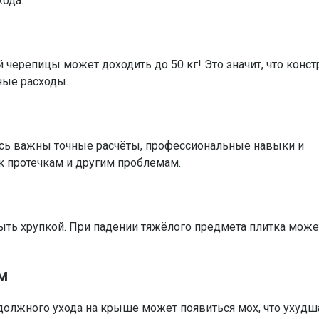
ода.
й черепицы может доходить до 50 кг! Это значит, что конс
ные расходы.
есь важны точные расчёты, профессиональные навыки и
к протечкам и другим проблемам.
ыть хрупкой. При падении тяжёлого предмета плитка може
м
 должного ухода на крыше может появиться мох, что ухудш