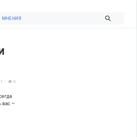
МНЕНИЯ
и
77
0
сегда
ь вас —