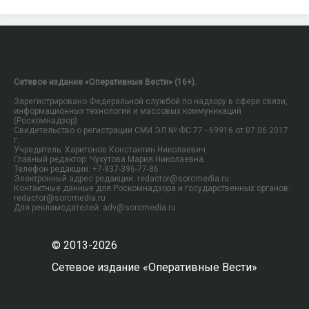
Сетевое издание «Оперативные Вести» (16+).
Зарегистрировано Федеральной службой по надзору в сфере связи,
информационных технологий и массовых коммуникаций
(Роскомнадзор).
Свидетельство о регистрации СМИ ЭЛ № ФС 77 - 69916 от 07.06.2017
г.
Учредитель: Харитонов Константин Николаевич.
Главный редактор: Чухутова Мария Николаевна.
Телефон редакции: +7-937-396-77-86
Электронный адрес редакции: redactor@sorcmedia.ru
Контактные данные для Роскомнадзора и государственных органов:
redactor@sorcmedia.ru
Для рекламодателей: adv@sorcmedia.ru
© 2013-2026
Сетевое издание «Оперативные Вести»