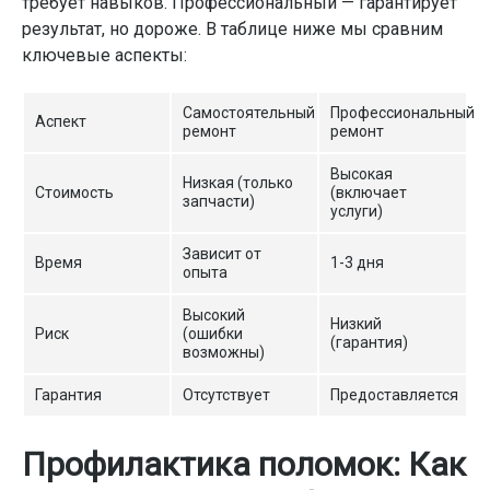
требует навыков. Профессиональный — гарантирует
результат, но дороже. В таблице ниже мы сравним
ключевые аспекты:
Самостоятельный
Профессиональный
Аспект
ремонт
ремонт
Высокая
Низкая (только
Стоимость
(включает
запчасти)
услуги)
Зависит от
Время
1-3 дня
опыта
Высокий
Низкий
Риск
(ошибки
(гарантия)
возможны)
Гарантия
Отсутствует
Предоставляется
Профилактика поломок: Как