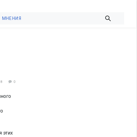
МНЕНИЯ
98
0
нного
го
я этих