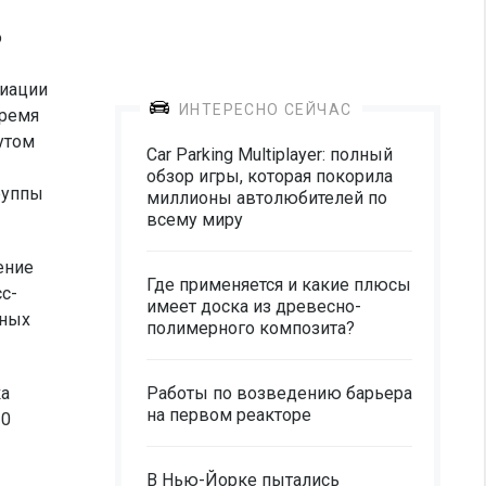
о
виации
ИНТЕРЕСНО СЕЙЧАС
время
утом
Car Parking Multiplayer: полный
обзор игры, которая покорила
руппы
миллионы автолюбителей по
всему миру
ение
Где применяется и какие плюсы
с-
имеет доска из древесно-
рных
полимерного композита?
ка
Работы по возведению барьера
на первом реакторе
20
В Нью-Йорке пытались