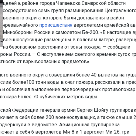
целей в районе города Чапаевска Самарской области
сосредоточено семь групп разминирования Центральног
военного округа, которые были доставлены в район
чрезвычайного
происшествия
вертолетами армейской а
Минобороны России и самолетом Бе-200. «В настоящее 
военнослужащие размещены в полевом лагере, разверн
на безопасном расстоянии от зоны пожара, — сообщили
оны России. — С наступлением светлого времени суток г
стности от взрывоопасных предметов».
ого военного округа совершили более 40 вылетов на туш
лив более100 тонн воды в очаг пожара, рассказали в прес
ра и обеспечил выполнение первоочередных противопожа
 пожара более 70 кубических метров воды.
ской Федерации генерала армии Сергея Шойгу группиров
чает в себя более 200 военнослужащих, а также свыше 
подчеркнули в ведомстве. Авиационная группировка
ает в себя 6 вертолетов Ми-8 и 1 вертолет Ми-26, три