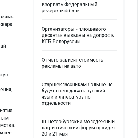
взорвать Федеральный
резервный банк
ежиме,
ожара
Организаторы «плюшевого
десанта» вызваны на допрос в
КГБ Белоруссии
вий
От чего зависит стоимость
рекламы на авто
тус
Старшеклассникам больше не
ения,
будут преподавать русский
язык и литературу по
отдельности
иятия
ытым
III Петербургский молодежный
мства,
патриотический форум пройдет
ранее
20 и 21 мая