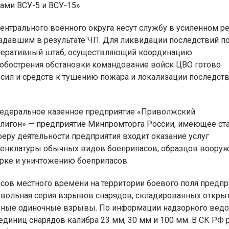
ми ВСУ-5 и ВСУ-15».
ентрального военного округа несут службу в усиленном р
адавшим в результате ЧП. Для ликвидации последствий п
 оперативный штаб, осуществляющий координацию
 обострения обстановки командование войск ЦВО готово
сил и средств к тушению пожара и локализации последст
федеральное казенное предприятие «Приволжский
лигон» — предприятие Минпромторга России, имеющее ста
феру деятельности предприятия входит оказание услуг
менклатуры обычных видов боеприпасов, образцов вооруж
орке и уничтожению боеприпасов.
сов местного времени на территории боевого поля предпр
звольная серия взрывов снарядов, складированных откр
ывные одиночные взрывы. По информации надзорного ведо
единиц снарядов калибра 23 мм, 30 мм и 100 мм. В СК РФ 