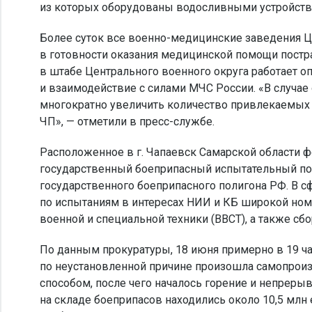
из которых оборудованы водосливными устройства
Более суток все военно-медицинские заведения Ц
в готовности оказания медицинской помощи постр
в штабе Центрального военного округа работает
и взаимодействие с силами МЧС России. «В случае
многократно увеличить количество привлекаемых 
ЧП», — отметили в пресс-службе.
Расположенное в г. Чапаевск Самарской области 
государственный боеприпасный испытательный по
государственного боеприпасного полигона РФ. В с
по испытаниям в интересах НИИ и КБ широкой но
военной и специальной техники (ВВСТ), а также сб
По данным прокуратуры, 18 июня примерно в 19 ча
по неустановленной причине произошла самопрои
способом, после чего началось горение и непрер
на складе боеприпасов находились около 10,5 млн 