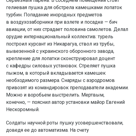
Серьезный парень. В соседнем помещении стоит
гелиевая пушка для обстрела камешками лопаток
турбин. Попадание инородных предметов
в воздухозаборники при взлете и посадке — бич
авиации, от них страдает половина самолетов. Делал
орудие интернациональный коллектив: турель
построил курсант из Никарагуа, ствол из трубы,
вывезенной с украинского оборонного завода,
крепление для лопатки сконструировал доцент
с кафедры силовых установок. Стреляет пушка
пыжом, в который вкладывается камешек
необходимого размера. Снаряды с аэродромов
привозят из командировок преподаватели академии.
Можно и воробьем выстрелить. Мертвым,
конечно, — пояснил автор установки майор Евгений
Нескоромный.
Солдаты научной роты пушку усовершенствовали,
доведя ее до автоматизма. На счету