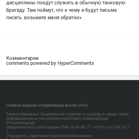
дисциплины поедут служить в обычную танковую
бригаду. Там поймут, что к чему и будут письма
писать: возьмите меня обратно».
Комментарии
comments powered by HyperComments
Сетевое издание «Оперативные Вести» (16+).
Зарегистрировано Федеральной службой по надзору в сфере связи,
информационных технологий и массовых коммуникаций
(Роскомнадзор).
Свидетельство о регистрации СМИ ЭЛ № ФС 77 - 69916 от 07.06.2017
г.
Учредитель: Харитонов Константин Николаевич.