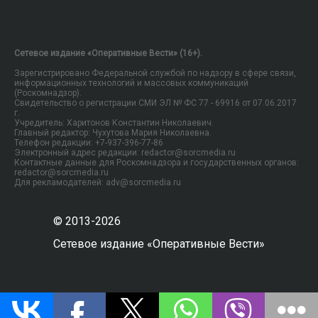
Сетевое издание «Оперативные Вести» (16+).
Зарегистрировано Федеральной службой по надзору в сфере связи,
информационных технологий и массовых коммуникаций
(Роскомнадзор).
Свидетельство о регистрации СМИ ЭЛ № ФС 77 - 69916 от 07.06.2017
г.
Учредитель: Харитонов Константин Николаевич.
Главный редактор: Чухутова Мария Николаевна.
Телефон редакции: +7-937-396-77-86
Электронный адрес редакции: redactor@sorcmedia.ru
Контактные данные для Роскомнадзора и государственных органов:
redactor@sorcmedia.ru
Для рекламодателей: adv@sorcmedia.ru
© 2013-2026
Сетевое издание «Оперативные Вести»