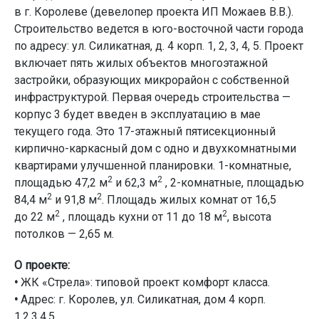
в г. Королеве (девелопер проекта ИП Можаев В.В.).
Строительство ведется в юго-восточной части города
по адресу: ул. Силикатная, д. 4 корп. 1, 2, 3, 4, 5. Проект
включает пять жилых объектов многоэтажной
застройки, образующих микрорайон с собственной
инфраструктурой. Первая очередь строительства —
корпус 3 будет введен в эксплуатацию в мае
текущего года. Это 17-этажный пятисекционный
кирпично-каркасный дом с одно и двухкомнатными
квартирами улучшенной планировки. 1-комнатные,
2
2
площадью 47,2 м
и 62,3 м
, 2-комнатные, площадью
2
2
84,4 м
и 91,8 м
. Площадь жилых комнат от 16,5
2
2
до 22 м
, площадь кухни от 11 до 18 м
, высота
потолков — 2,65 м.
О проекте:
•
ЖК «Стрела»: типовой проект комфорт класса.
•
Адрес: г. Королев, ул. Силикатная, дом 4 корп.
1,2,3,4,5.