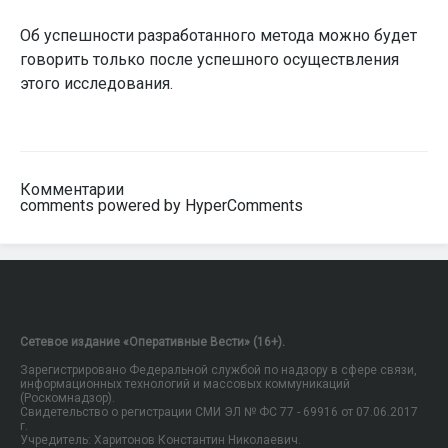
Об успешности разработанного метода можно будет
говорить только после успешного осуществления
этого исследования.
Комментарии
comments powered by HyperComments
Сетевое издание «Оперативные Вести» (16+).
Зарегистрировано Федеральной службой по надзору в сфере связи,
информационных технологий и массовых коммуникаций
(Роскомнадзор).
Свидетельство о регистрации СМИ ЭЛ № ФС 77 - 69916 от 07.06.2017
г.
Учредитель: Харитонов Константин Николаевич.