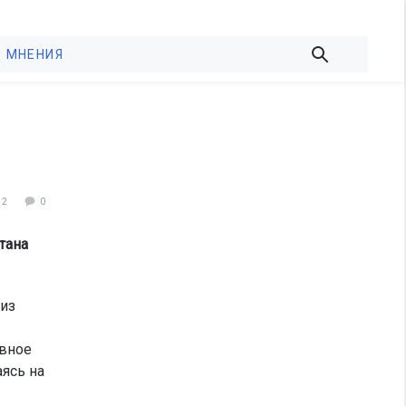
МНЕНИЯ
72
0
тана
 из
ывное
аясь на