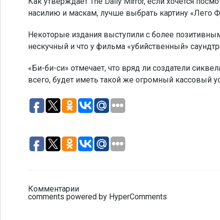
Как утверждает The Daily Mirror, если хочется пос
насилию и маскам, лучше выбрать картину «Лего Ф
Некоторые издания выступили с более позитивными
нескучный и что у фильма «убийственный» саундтр
«Би-би-си» отмечает, что вряд ли создатели сиквел
всего, будет иметь такой же огромный кассовый усп
Комментарии
comments powered by HyperComments