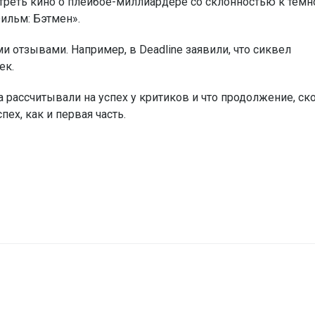
мотреть кино о плейбое-миллиардере со склонностью к темн
ильм: Бэтмен».
 отзывами. Например, в Deadline заявили, что сиквел
ек.
а рассчитывали на успех у критиков и что продолжение, ск
ех, как и первая часть.