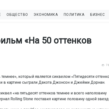
Е
ОБЩЕСТВО
ЭКОНОМИКА
ПОЛИТИКА
БИЗНЕС
ильм «На 50 оттенков
7
 темнее», который является сиквелом «Пятидесяти оттенк
оли в картине сыграли Дакота Джонсон и Джейми Дорнан.
 сиквел «на пятьдесят оттенков темнее и всего наполовину
нал Rolling Stone поставил картине половину одной звезд