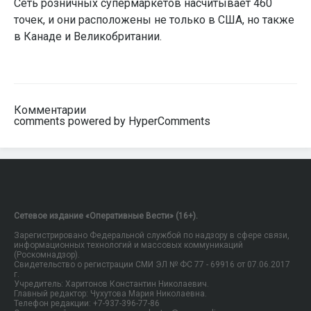
Сеть розничных супермаркетов насчитывает 460
точек, и они расположены не только в США, но также
в Канаде и Великобритании.
Комментарии
comments powered by HyperComments
Сетевое издание «Оперативные Вести» (16+).
Зарегистрировано Федеральной службой по надзору в сфере связи,
информационных технологий и массовых коммуникаций
(Роскомнадзор).
Свидетельство о регистрации СМИ ЭЛ № ФС 77 - 69916 от 07.06.2017
г.
Учредитель: Харитонов Константин Николаевич.
Главный редактор: Чухутова Мария Николаевна.
Телефон редакции: +7-937-396-77-86