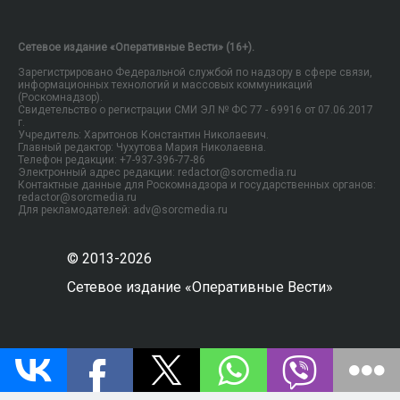
Сетевое издание «Оперативные Вести» (16+).
Зарегистрировано Федеральной службой по надзору в сфере связи,
информационных технологий и массовых коммуникаций
(Роскомнадзор).
Свидетельство о регистрации СМИ ЭЛ № ФС 77 - 69916 от 07.06.2017
г.
Учредитель: Харитонов Константин Николаевич.
Главный редактор: Чухутова Мария Николаевна.
Телефон редакции: +7-937-396-77-86
Электронный адрес редакции: redactor@sorcmedia.ru
Контактные данные для Роскомнадзора и государственных органов:
redactor@sorcmedia.ru
Для рекламодателей: adv@sorcmedia.ru
© 2013-2026
Сетевое издание «Оперативные Вести»