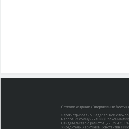
Сетевое издание «Оперативные Вести» (
Зарегистрировано Федеральной службой
массовых коммуникаций (Роскомнадзор
Свидетельство о регистрации СМИ ЭЛ № Ф
Учредитель: Харитонов Константин Ник