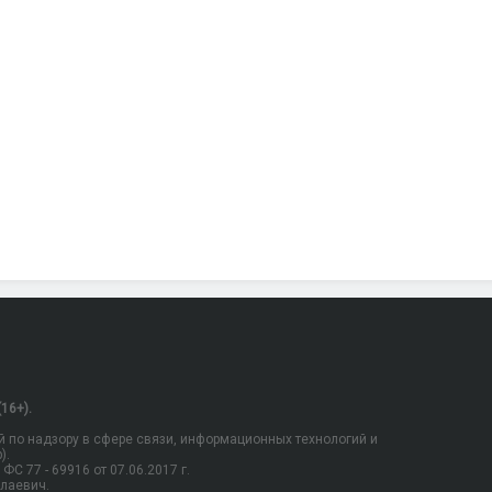
16+).
 по надзору в сфере связи, информационных технологий и
).
С 77 - 69916 от 07.06.2017 г.
олаевич.