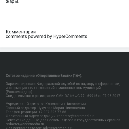
жары.
Комментарии
comments powered by HyperComments
Сетевое издание «Оперативные Вести» (16+).
Зарегистрировано Федеральной службой по надзору в сфере связи,
информационных технологий и массовых коммуникаций
(Роскомнадзор).
Свидетельство о регистрации СМИ ЭЛ № ФС 77 - 69916 от 07.06.2017
г.
Учредитель: Харитонов Константин Николаевич.
Главный редактор: Чухутова Мария Николаевна.
Телефон редакции: +7-937-396-77-86
Электронный адрес редакции: redactor@sorcmedia.ru
Контактные данные для Роскомнадзора и государственных органов:
redactor@sorcmedia.ru
Для рекламодателей: adv@sorcmedia.ru