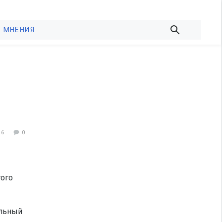
МНЕНИЯ
96
0
того
ельный