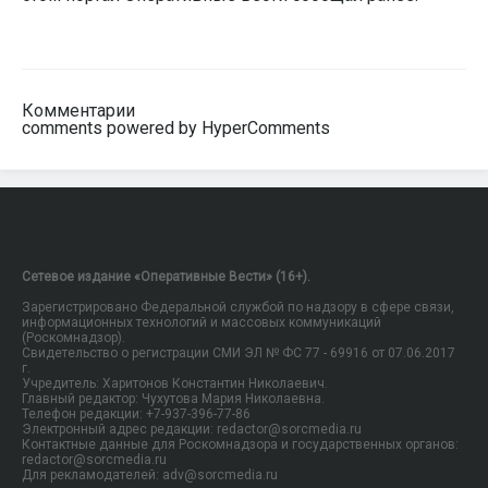
Комментарии
comments powered by HyperComments
Сетевое издание «Оперативные Вести» (16+).
Зарегистрировано Федеральной службой по надзору в сфере связи,
информационных технологий и массовых коммуникаций
(Роскомнадзор).
Свидетельство о регистрации СМИ ЭЛ № ФС 77 - 69916 от 07.06.2017
г.
Учредитель: Харитонов Константин Николаевич.
Главный редактор: Чухутова Мария Николаевна.
Телефон редакции: +7-937-396-77-86
Электронный адрес редакции: redactor@sorcmedia.ru
Контактные данные для Роскомнадзора и государственных органов:
redactor@sorcmedia.ru
Для рекламодателей: adv@sorcmedia.ru