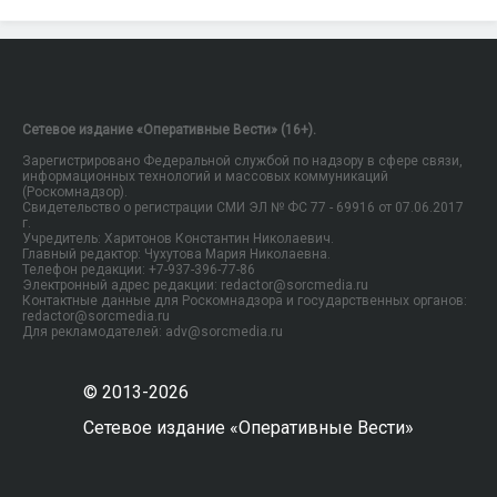
Сетевое издание «Оперативные Вести» (16+).
Зарегистрировано Федеральной службой по надзору в сфере связи,
информационных технологий и массовых коммуникаций
(Роскомнадзор).
Свидетельство о регистрации СМИ ЭЛ № ФС 77 - 69916 от 07.06.2017
г.
Учредитель: Харитонов Константин Николаевич.
Главный редактор: Чухутова Мария Николаевна.
Телефон редакции: +7-937-396-77-86
Электронный адрес редакции: redactor@sorcmedia.ru
Контактные данные для Роскомнадзора и государственных органов:
redactor@sorcmedia.ru
Для рекламодателей: adv@sorcmedia.ru
© 2013-2026
Сетевое издание «Оперативные Вести»