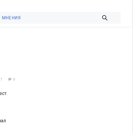
МНЕНИЯ
17
0
ест.
нал