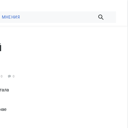
МНЕНИЯ
й
30
0
тала
чае