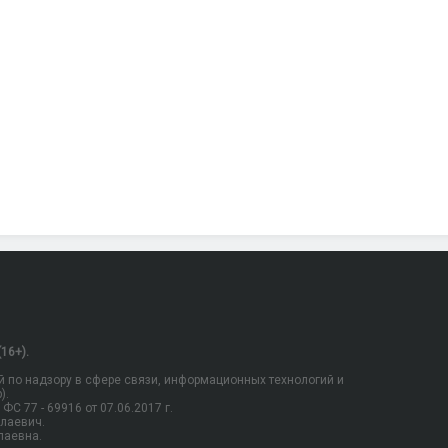
16+).
 по надзору в сфере связи, информационных технологий и
).
С 77 - 69916 от 07.06.2017 г.
олаевич.
лаевна.