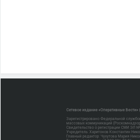
Сетевое издание «Оперативные Вести» (
Зарегистрировано Федеральной службой
массовых коммуникаций (Роскомнадзор
Свидетельство о регистрации СМИ ЭЛ № Ф
Учредитель: Харитонов Константин Ник
Главный редактор: Чухутова Мария Нико