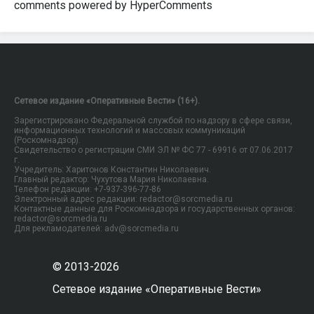
comments powered by HyperComments
Сетевое издание «Оперативные Вести» (16+).
Зарегистрировано Федеральной службой по надзору в сфере связи,
информационных технологий и массовых коммуникаций
(Роскомнадзор).
Свидетельство о регистрации СМИ ЭЛ № ФС 77 - 69916 от 07.06.2017
г.
Учредитель: Харитонов Константин Николаевич.
Главный редактор: Чухутова Мария Николаевна.
Телефон редакции: +7-937-396-77-86
Электронный адрес редакции: redactor@sorcmedia.ru
Контактные данные для Роскомнадзора и государственных органов:
redactor@sorcmedia.ru
Для рекламодателей: adv@sorcmedia.ru
© 2013-2026
Сетевое издание «Оперативные Вести»