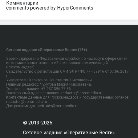
Комментарии
comments powered by HyperComments
Сетевое издание «Оперативные Вести» (16+).
Зарегистрировано Федеральной службой по надзору в сфере связи,
информационных технологий и массовых коммуникаций
(Роскомнадзор).
Свидетельство о регистрации СМИ ЭЛ № ФС 77 - 69916 от 07.06.2017
г.
Учредитель: Харитонов Константин Николаевич.
Главный редактор: Чухутова Мария Николаевна.
Телефон редакции: +7-937-396-77-86
Электронный адрес редакции: redactor@sorcmedia.ru
Контактные данные для Роскомнадзора и государственных органов:
redactor@sorcmedia.ru
Для рекламодателей: adv@sorcmedia.ru
© 2013-2026
Сетевое издание «Оперативные Вести»