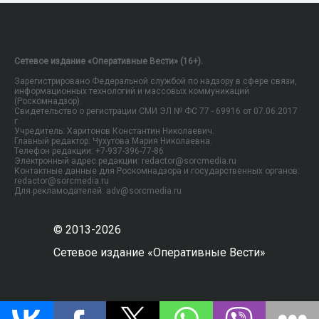
Сетевое издание «Оперативные Вести» (16+).
Зарегистрировано Федеральной службой по надзору в сфере связи,
информационных технологий и массовых коммуникаций
(Роскомнадзор).
Свидетельство о регистрации СМИ ЭЛ № ФС 77 - 69916 от 07.06.2017
г.
Учредитель: Харитонов Константин Николаевич.
Главный редактор: Чухутова Мария Николаевна.
Телефон редакции: +7-937-396-77-86
Электронный адрес редакции: redactor@sorcmedia.ru
Контактные данные для Роскомнадзора и государственных органов:
redactor@sorcmedia.ru
Для рекламодателей: adv@sorcmedia.ru
© 2013-2026
Сетевое издание «Оперативные Вести»