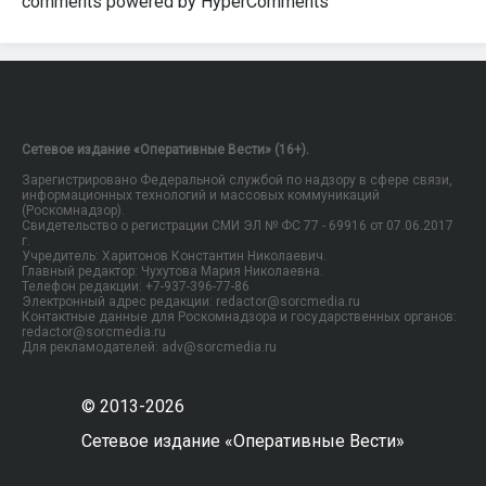
comments powered by HyperComments
Сетевое издание «Оперативные Вести» (16+).
Зарегистрировано Федеральной службой по надзору в сфере связи,
информационных технологий и массовых коммуникаций
(Роскомнадзор).
Свидетельство о регистрации СМИ ЭЛ № ФС 77 - 69916 от 07.06.2017
г.
Учредитель: Харитонов Константин Николаевич.
Главный редактор: Чухутова Мария Николаевна.
Телефон редакции: +7-937-396-77-86
Электронный адрес редакции: redactor@sorcmedia.ru
Контактные данные для Роскомнадзора и государственных органов:
redactor@sorcmedia.ru
Для рекламодателей: adv@sorcmedia.ru
© 2013-2026
Сетевое издание «Оперативные Вести»