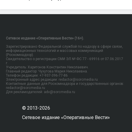
Сетевое издание «Оперативные Вести» (16+).
Зарегистрировано Федеральной службой по надзору в сфере связи,
информационных технологий и массовых коммуникаций
(Роскомнадзор).
Свидетельство о регистрации СМИ ЭЛ № ФС 77 - 69916 от 07.06.2017
г.
Учредитель: Харитонов Константин Николаевич.
Главный редактор: Чухутова Мария Николаевна.
Телефон редакции: +7-937-396-77-86
Электронный адрес редакции: redactor@sorcmedia.ru
Контактные данные для Роскомнадзора и государственных органов:
redactor@sorcmedia.ru
Для рекламодателей: adv@sorcmedia.ru
© 2013-2026
Сетевое издание «Оперативные Вести»