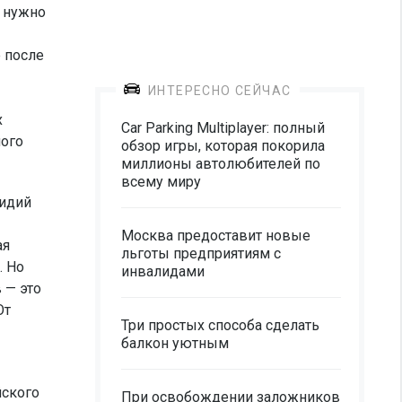
м нужно
 после
ИНТЕРЕСНО СЕЙЧАС
х
Car Parking Multiplayer: полный
ного
обзор игры, которая покорила
миллионы автолюбителей по
всему миру
сидий
Москва предоставит новые
ая
льготы предприятиям с
. Но
инвалидами
 — это
От
Три простых способа сделать
балкон уютным
йского
При освобождении заложников