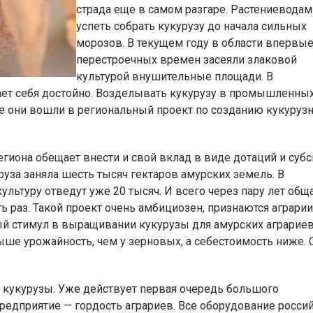
страда еще в самом разгаре. Растениевода
успеть собрать кукурузу до начала сильных
морозов. В текущем году в области впервые
перестроечных времен засеяли злаковой
культурой внушительные площади. В
ает себя достойно. Возделывать кукурузу в промышленны
се они вошли в региональный проект по созданию кукуруз
егиона обещает внести и свой вклад в виде дотаций и суб
руза заняла шесть тысяч гектаров амурских земель. В
ьтуру отведут уже 20 тысяч. И всего через пару лет общ
раз. Такой проект очень амбициозен, признаются аграрии
ый стимул в выращивании кукурузы для амурских аграриев
ше урожайность, чем у зерновых, а себестоимость ниже. 
 кукурузы. Уже действует первая очередь большого
редприятие — гордость аграриев. Все оборудование росси