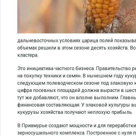
дальневосточных условиях царица полей показыв
объемах решили в этом сезоне десять хозяйств. В
кластера.
Это инициатива частного бизнеса. Правительство р
на покупку техники и семян. В нынешнем году куку
следующем полеводческом сезоне под злаковую кул
цифра посевных площадей должна вырасти в шесть 
тут же добавляют, что он вполне выполним. Главн
финансовая составляющая. У злаковой культуры вы
кукурузы хозяйства получают неплохую прибыль.
В Приамурье создают мощности и для переработки
зерносушильного комплекса. Построенное с нуля п