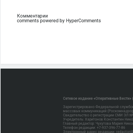
Комментарии
comments powered by HyperComments
Сетевое издание «Оперативные Вести» (
Зарегистрировано Федеральной службой
массовых коммуникаций (Роскомнадзор
Свидетельство о регистрации СМИ ЭЛ № Ф
Учредитель: Харитонов Константин Ник
Главный редактор: Чухутова Мария Нико
Телефон редакции: +7-937-396-77-86
Электронный адрес редакции: redactor@