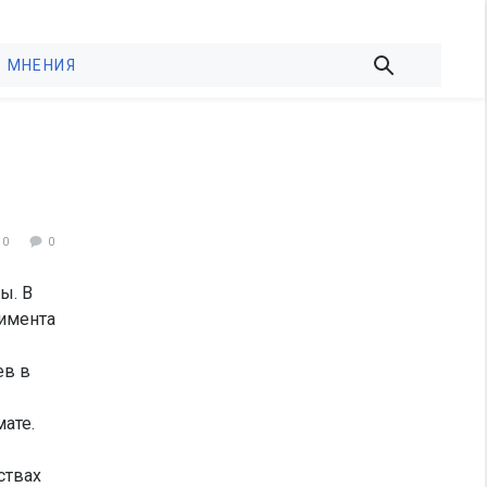
МНЕНИЯ
40
0
ы. В
римента
ев в
ате.
ствах