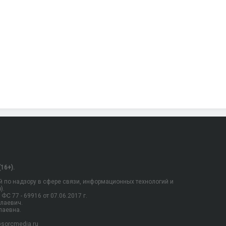
16+).
 по надзору в сфере связи, информационных технологий и
).
С 77 - 69916 от 07.06.2017 г.
олаевич.
лаевна.
sorcmedia.ru