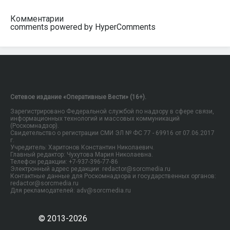
Комментарии
comments powered by HyperComments
Сетевое издание «Оперативные Вести» (16+).
Зарегистрировано Федеральной службой по надзору в сфере связи,
информационных технологий и массовых коммуникаций
(Роскомнадзор).
Свидетельство о регистрации СМИ ЭЛ № ФС 77 - 69916 от 07.06.2017
г.
Учредитель: Харитонов Константин Николаевич.
Главный редактор: Чухутова Мария Николаевна.
Телефон редакции: +7-937-396-77-86
Электронный адрес редакции: redactor@sorcmedia.ru
Контактные данные для Роскомнадзора и государственных органов:
redactor@sorcmedia.ru
Для рекламодателей: adv@sorcmedia.ru
© 2013-2026