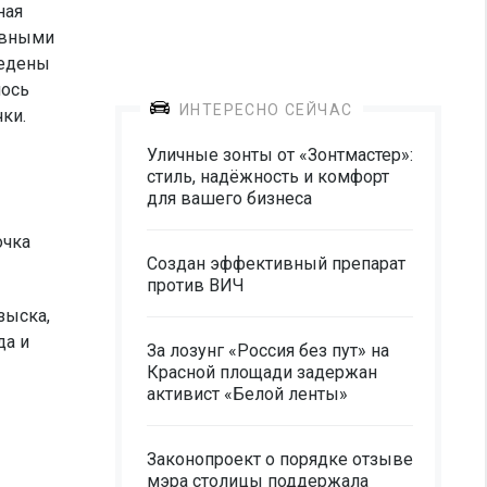
ная
ивными
ведены
лось
ИНТЕРЕСНО СЕЙЧАС
ки.
Уличные зонты от «Зонтмастер»:
стиль, надёжность и комфорт
для вашего бизнеса
очка
Создан эффективный препарат
против ВИЧ
зыска,
да и
За лозунг «Россия без пут» на
Красной площади задержан
активист «Белой ленты»
Законопроект о порядке отзыве
мэра столицы поддержала