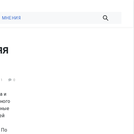
МНЕНИЯ
яя
41
0
а и
нного
нные
ей
 По