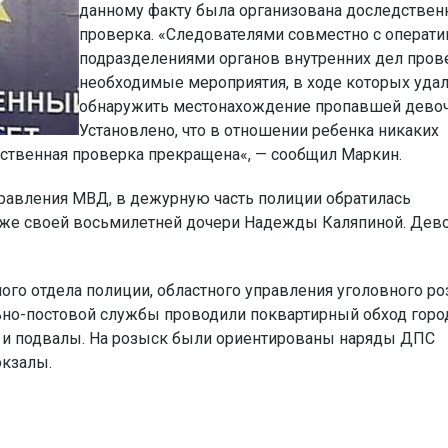
данному факту была организована доследствен
проверка. «Следователями совместно с операт
подразделениями органов внутренних дел про
необходимые мероприятия, в ходе которых уда
обнаружить местонахождение пропавшей девоч
Установлено, что в отношении ребенка никаких
дственная проверка прекращена«, — сообщил Маркин.
равления МВД, в дежурную часть полиции обратилась
аже своей восьмилетней дочери Надежды Каляпиной. Дев
ого отдела полиции, областного управления уголовного ро
ьно-постовой службы проводили поквартирный обход горо
и и подвалы. На розыск были ориентированы наряды ДПС
кзалы.