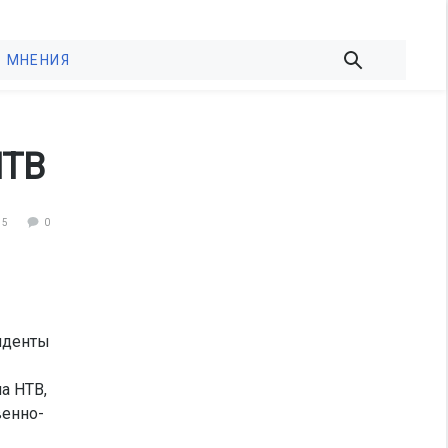
МНЕНИЯ
НТВ
15
0
иденты
а НТВ,
венно-