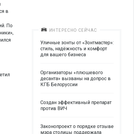
и
ся в
ий. По
ИНТЕРЕСНО СЕЙЧАС
ники»,
чился
Уличные зонты от «Зонтмастер»:
стиль, надёжность и комфорт
для вашего бизнеса
Организаторы «плюшевого
метил
десанта» вызваны на допрос в
КГБ Белоруссии
Создан эффективный препарат
против ВИЧ
Законопроект о порядке отзыве
мэра столицы поддержала