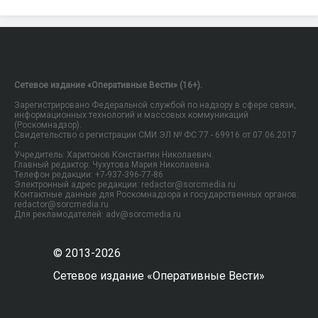
Сетевое издание «Оперативные Вести» (16+).
Зарегистрировано Федеральной службой по надзору в сфере связи,
информационных технологий и массовых коммуникаций
(Роскомнадзор).
Свидетельство о регистрации СМИ ЭЛ № ФС 77 - 69916 от 07.06.2017
г.
Учредитель: Харитонов Константин Николаевич.
Главный редактор: Чухутова Мария Николаевна.
Телефон редакции: +7-937-396-77-86
Электронный адрес редакции: redactor@sorcmedia.ru
Контактные данные для Роскомнадзора и государственных органов:
redactor@sorcmedia.ru
Для рекламодателей: adv@sorcmedia.ru
© 2013-2026
Сетевое издание «Оперативные Вести»