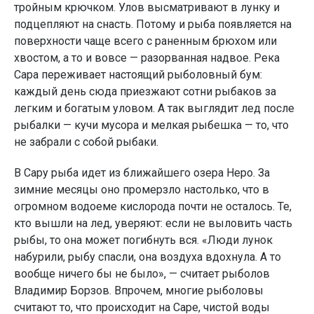
тройным крючком. Улов высматривают в лунку и
подцепляют на снасть. Потому и рыба появляется на
поверхности чаще всего с раненным брюхом или
хвостом, а то и вовсе — разорванная надвое. Река
Сара переживает настоящий рыболовный бум:
каждый день сюда приезжают сотни рыбаков за
легким и богатым уловом. А так выглядит лед после
рыбалки — кучи мусора и мелкая рыбешка — то, что
не забрали с собой рыбаки.
В Сару рыба идет из ближайшего озера Неро. За
зимние месяцы оно промерзло настолько, что в
огромном водоеме кислорода почти не осталось. Те,
кто вышли на лед, уверяют: если не выловить часть
рыбы, то она может погибнуть вся. «Люди лунок
набурили, рыбу спасли, она воздуха вдохнула. А то
вообще ничего бы не было», — считает рыболов
Владимир Борзов. Впрочем, многие рыболовы
считают то, что происходит на Саре, чистой воды