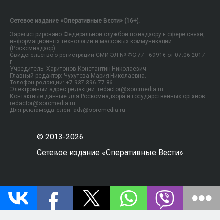
Сетевое издание «Оперативные Вести» (16+).
Зарегистрировано Федеральной службой по надзору в сфере связи,
информационных технологий и массовых коммуникаций
(Роскомнадзор).
Свидетельство о регистрации СМИ ЭЛ № ФС 77 - 69916 от 07.06.2017
г.
Учредитель: Харитонов Константин Николаевич.
Главный редактор: Чухутова Мария Николаевна.
Телефон редакции: +7-937-396-77-86
Электронный адрес редакции: redactor@sorcmedia.ru
Контактные данные для Роскомнадзора и государственных органов:
redactor@sorcmedia.ru
Для рекламодателей: adv@sorcmedia.ru
© 2013-2026
Сетевое издание «Оперативные Вести»