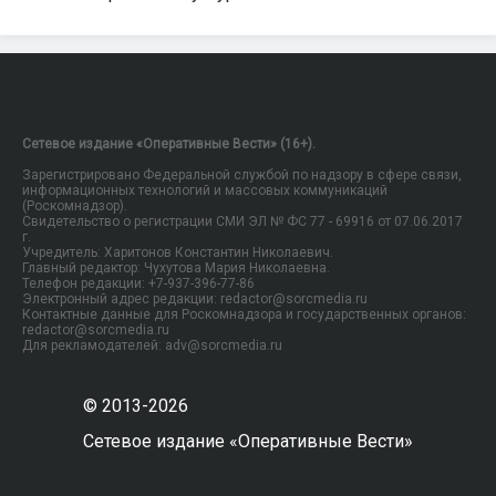
Сетевое издание «Оперативные Вести» (16+).
Зарегистрировано Федеральной службой по надзору в сфере связи,
информационных технологий и массовых коммуникаций
(Роскомнадзор).
Свидетельство о регистрации СМИ ЭЛ № ФС 77 - 69916 от 07.06.2017
г.
Учредитель: Харитонов Константин Николаевич.
Главный редактор: Чухутова Мария Николаевна.
Телефон редакции: +7-937-396-77-86
Электронный адрес редакции: redactor@sorcmedia.ru
Контактные данные для Роскомнадзора и государственных органов:
redactor@sorcmedia.ru
Для рекламодателей: adv@sorcmedia.ru
© 2013-2026
Сетевое издание «Оперативные Вести»