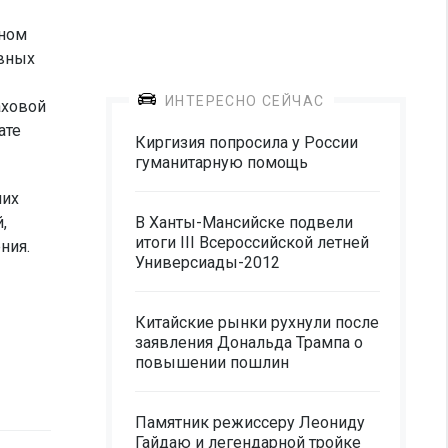
бном
вных
ИНТЕРЕСНО СЕЙЧАС
аховой
ате
Киргизия попросила у России
гуманитарную помощь
них
,
В Ханты-Мансийске подвели
итоги III Всероссийской летней
ния.
Универсиады-2012
Китайские рынки рухнули после
заявления Дональда Трампа о
повышении пошлин
Памятник режиссеру Леониду
Гайдаю и легендарной тройке