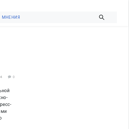
МНЕНИЯ
04
0
ьной
жно-
ресс-
ыми
Ф