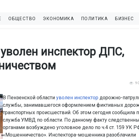
Е
ОБЩЕСТВО
ЭКОНОМИКА
ПОЛИТИКА
БИЗНЕС
 уволен инспектор ДПС,
ничеством
9
В Пензенской области
уволен инспектор
дорожно-патрул
службы, занимавшегося оформлением фиктивных доро
транспортных происшествий. Об этом сегодня сообщила п
служба УМВД по области. По данному факту следственн
органами возбуждено уголовное дело по ч.4 ст. 159 УК Р
«Мошенничество». Инспектора-мошенника разоблачили