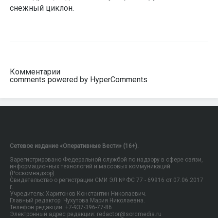
снежный циклон.
Комментарии
comments powered by HyperComments
Сетевое издание «Оперативные Вести» (16+).
Зарегистрировано Федеральной службой по надзору в сфере связи,
информационных технологий и массовых коммуникаций
(Роскомнадзор).
Свидетельство о регистрации СМИ ЭЛ № ФС 77 - 69916 от 07.06.2017
г.
Учредитель: Харитонов Константин Николаевич.
Главный редактор: Чухутова Мария Николаевна.
Телефон редакции: +7-937-396-77-86
Электронный адрес редакции: redactor@sorcmedia.ru