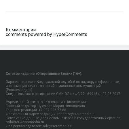
Комментарии
comments powered by HyperComments
Сетевое издание «Оперативные Вести» (16+).
Зарегистрировано Федеральной службой по надзору в сфере связи,
информационных технологий и массовых коммуникаций
(Роскомнадзор).
Свидетельство о регистрации СМИ ЭЛ № ФС 77 - 69916 от 07.06.2017
г.
Учредитель: Харитонов Константин Николаевич.
Главный редактор: Чухутова Мария Николаевна.
Телефон редакции: +7-937-396-77-86
Электронный адрес редакции: redactor@sorcmedia.ru
Контактные данные для Роскомнадзора и государственных органов:
redactor@sorcmedia.ru
Для рекламодателей: adv@sorcmedia.ru