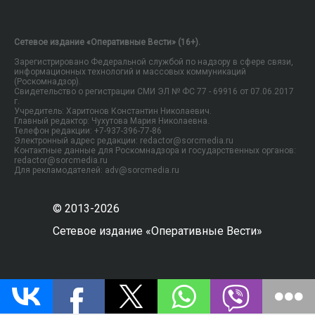
Сетевое издание «Оперативные Вести» (16+).
Зарегистрировано Федеральной службой по надзору в сфере связи,
информационных технологий и массовых коммуникаций
(Роскомнадзор).
Свидетельство о регистрации СМИ ЭЛ № ФС 77 - 69916 от 07.06.2017
г.
Учредитель: Харитонов Константин Николаевич.
Главный редактор: Чухутова Мария Николаевна.
Телефон редакции: +7-937-396-77-86
Электронный адрес редакции: redactor@sorcmedia.ru
Контактные данные для Роскомнадзора и государственных органов:
redactor@sorcmedia.ru
Для рекламодателей: adv@sorcmedia.ru
© 2013-2026
Сетевое издание «Оперативные Вести»