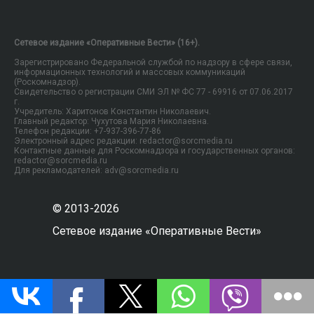
Сетевое издание «Оперативные Вести» (16+).
Зарегистрировано Федеральной службой по надзору в сфере связи,
информационных технологий и массовых коммуникаций
(Роскомнадзор).
Свидетельство о регистрации СМИ ЭЛ № ФС 77 - 69916 от 07.06.2017
г.
Учредитель: Харитонов Константин Николаевич.
Главный редактор: Чухутова Мария Николаевна.
Телефон редакции: +7-937-396-77-86
Электронный адрес редакции: redactor@sorcmedia.ru
Контактные данные для Роскомнадзора и государственных органов:
redactor@sorcmedia.ru
Для рекламодателей: adv@sorcmedia.ru
© 2013-2026
Сетевое издание «Оперативные Вести»