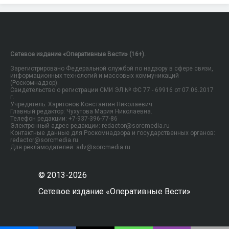
Сетевое издание «Оперативные Вести» (16+).
Зарегистрировано Федеральной службой по надзору в сфере связи,
информационных технологий и массовых коммуникаций
(Роскомнадзор).
Свидетельство о регистрации СМИ ЭЛ № ФС 77 - 69916 от 07.06.2017
г.
Учредитель: Харитонов Константин Николаевич.
Главный редактор: Чухутова Мария Николаевна.
Телефон редакции: +7-937-396-77-86
Электронный адрес редакции: redactor@sorcmedia.ru
Контактные данные для Роскомнадзора и государственных органов:
redactor@sorcmedia.ru
Для рекламодателей: adv@sorcmedia.ru
© 2013-2026
Сетевое издание «Оперативные Вести»