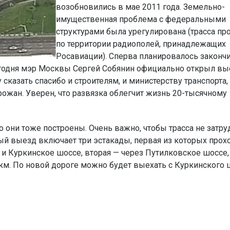
возобновились в мае 2011 года. Земельно-
имущественная проблема с федеральными
структурами была урегулирована (трасса пр
по территории радиополей, принадлежащих
Росавиации). Сперва планировалось законч
сегодня мэр Москвы Сергей Собянин официально открыл вы
 сказать спасибо и строителям, и министерству транспорта,
рожан. Уверен, что развязка облегчит жизнь 20-тысячному
о они тоже построены. Очень важно, чтобы трасса не затру
ый выезд включает три эстакады, первая из которых прохо
 Куркинское шоссе, вторая — через Путилковское шоссе,
км. По новой дороге можно будет выехать с Куркинского 