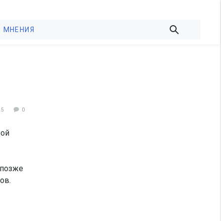
МНЕНИЯ
25
0
рой
 позже
ов.