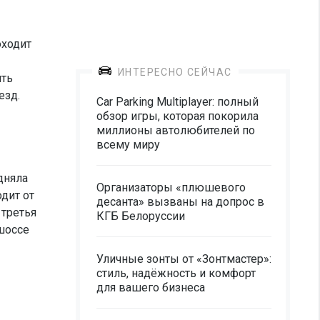
оходит
ИНТЕРЕСНО СЕЙЧАС
ить
езд.
Car Parking Multiplayer: полный
обзор игры, которая покорила
миллионы автолюбителей по
всему миру
дняла
Организаторы «плюшевого
дит от
десанта» вызваны на допрос в
 третья
КГБ Белоруссии
шоссе
Уличные зонты от «Зонтмастер»:
стиль, надёжность и комфорт
для вашего бизнеса