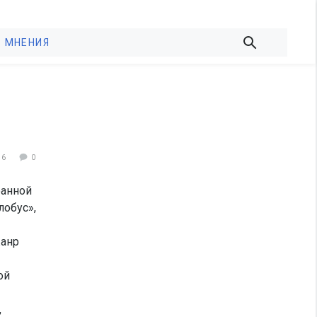
МНЕНИЯ
46
0
ранной
лобус»,
жанр
ой
,