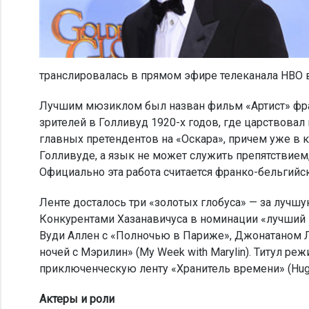
транслировалась в прямом эфире телеканала HBO 
Лучшим мюзиклом был назван фильм «Артист» фра
зрителей в Голливуд 1920-х годов, где царствовал
главных претендентов на «Оскара», причем уже в 
Голливуде, а язык не может служить препятствием,
Официально эта работа считается франко-бельгийс
Ленте досталось три «золотых глобуса» — за лучш
Конкурентами Хазанавичуса в номинации «лучший
Вуди Аллен с «Полночью в Париже», Джонатаном 
ночей с Мэрилин» (My Week with Marylin). Титул р
приключенческую ленту «Хранитель времени» (Hu
Актеры и роли