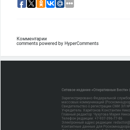
Комментарии
comments powered by HyperComments
Сетевое издание «Оперативные Вести» (
Зарегистрировано Федеральной службой
массовых коммуникаций (Роскомнадзор
Свидетельство о регистрации СМИ ЭЛ № Ф
Учредитель: Харитонов Константин Ник
Главный редактор: Чухутова Мария Нико
Телефон редакции: +7-937-396-77-86
Электронный адрес редакции: redactor@
Контактные данные для Роскомнадзора 