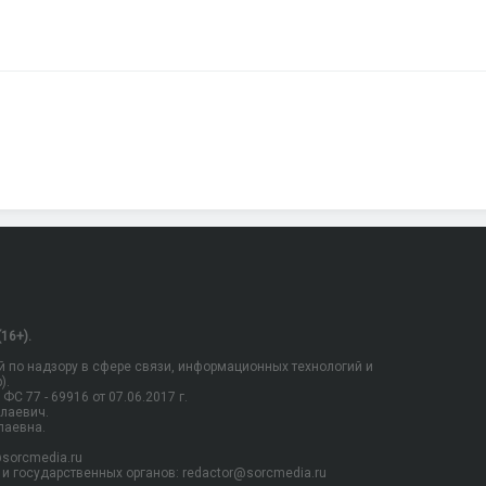
16+).
 по надзору в сфере связи, информационных технологий и
).
С 77 - 69916 от 07.06.2017 г.
олаевич.
лаевна.
sorcmedia.ru
и государственных органов: redactor@sorcmedia.ru