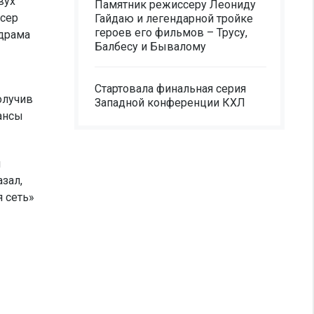
вух
Памятник режиссеру Леониду
юсер
Гайдаю и легендарной тройке
героев его фильмов – Трусу,
 драма
Балбесу и Бывалому
Стартовала финальная серия
олучив
Западной конференции КХЛ
шансы
м
зал,
 сеть»