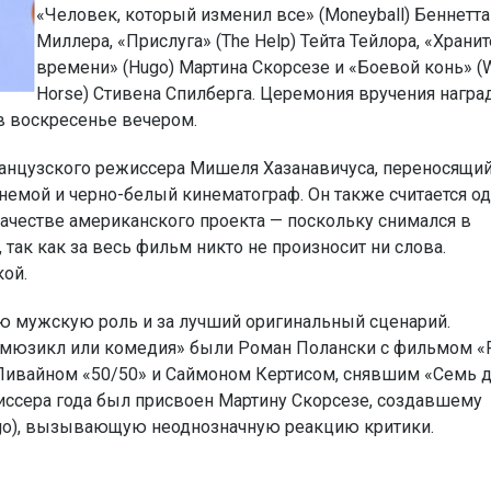
«Человек, который изменил все» (Moneyball) Беннетта
Миллера, «Прислуга» (The Help) Тейта Тейлора, «Храни
времени» (Hugo) Мартина Скорсезе и «Боевой конь» (
Horse) Стивена Спилберга. Церемония вручения награ
в воскресенье вечером.
нцузского режиссера Мишеля Хазанавичуса, переносящи
 немой и черно-белый кинематограф. Он также считается о
качестве американского проекта — поскольку снимался в
 так как за весь фильм никто не произносит ни слова.
кой.
ую мужскую роль и за лучший оригинальный сценарий.
 мюзикл или комедия» были Роман Полански с фильмом «Р
Ливайном «50/50» и Саймоном Кертисом, снявшим «Семь д
ежиссера года был присвоен Мартину Скорсезе, создавшему
go), вызывающую неоднозначную реакцию критики.