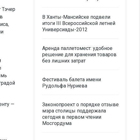
 Тэчер
 в
В Ханты-Мансийске подвели
итоги III Всероссийской летней
иса,
Универсиады-2012
ми
Аренда паллетомест: удобное
решение для хранения товаров
м
без лишних затрат
е
емь
Фестиваль балета имени
градой
Рудольфа Нуриева
енту —
Законопроект о порядке отзыве
мэра столицы поддержала
сегодня в первом чтении
Мосгордума