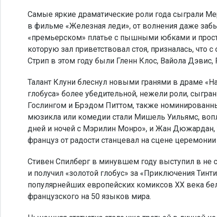
Самые яркие драматические роли года сыграли Ме
в фильме «Железная леди», от волнения даже забы
«премьерском» платье с пышными юбками и просте
которую зал приветствовал стоя, призналась, что
Стрип в этом году были Гленн Клос, Вайола Дэвис, 
Талант Клуни блеснул новыми гранями в драме «На
глобуса» более убедительной, нежели роли, сыгр
Гослингом и Брэдом Питтом, также номинированны
мюзикла или комедии стали Мишель Уильямс, вопл
дней и ночей с Мэрилин Монро», и Жан Дюжардан,
француз от радости станцевал на сцене церемонии 
Стивен Спилберг в минувшем году выступил в не 
и получил «золотой глобус» за «Приключения Тинти
популярнейших европейских комиксов ХХ века бе
французского на 50 языков мира.