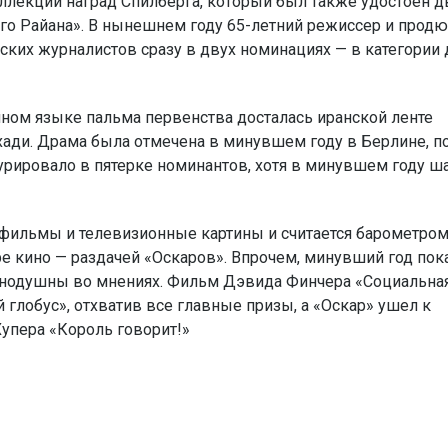
оллекции наград Спилберга, который был также удостоен д
го Райана». В нынешнем году 65-летний режиссер и прод
ких журналистов сразу в двух номинациях — в категории
ном языке пальма первенства досталась иранской ленте
хади. Драма была отмечена в минувшем году в Берлине, п
игурировало в пятерке номинантов, хотя в минувшем году 
нофильмы и телевизионные картины и считается барометро
 кино — раздачей «Оскаров». Впрочем, минувший год пока
инодушны во мнениях. Фильм Дэвида Финчера «Социальная
глобус», отхватив все главные призы, а «Оскар» ушел к
упера «Король говорит!»