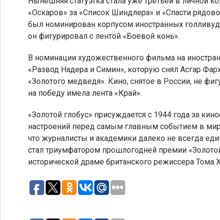
Нынешняя статуэтка стала уже третьей в личной к
«Оскаров» за «Список Шиндлера» и «Спасти рядово
был номинирован корпусом иностранных голливудс
он фигурировал с лентой «Боевой конь».
В номинации художественного фильма на иностран
«Развод Надера и Симин», которую снял Асгар Фар
«Золотого медведя». Кино, снятое в России, не ф
на победу имела лента «Край».
«Золотой глобус» присуждается с 1944 года за ки
настроений перед самым главным событием в мире
что журналисты и академики далеко не всегда ед
стал триумфатором прошлогодней премии «Золотой 
исторической драме британского режиссера Тома Х