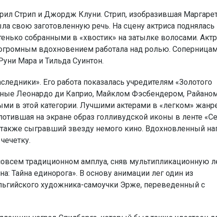
рил Стрип и Джордж Клуни. Стрип, изобразившая Маргарет
ла свою заготовленную речь. На сцену актриса поднялась
нько собранными в «хвостик» на затылке волосами. Актр
 с огромным вдохновением работала над ролью. Соперница
Руни Мара и Тильда Суинтон.
следники». Его работа показалась учредителям «Золотого
анные Леонардо ди Каприо, Майклом Фэсбендером, Райано
ми в этой категории. Лучшими актерами в «легком» жанр
отившая на экране образ голливудской иконы в ленте «С
 также сыгравший звезду немого кино. Вдохновленный на
чечетку.
совсем традиционном амплуа, сняв мультипликационную л
на: Тайна единорога». В основу анимации лег один из
льгийского художника-самоучки Эрже, переведенный с