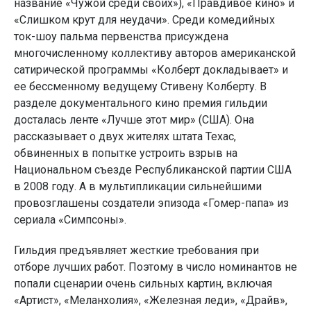
название «Чужой среди своих»), «Правдивое кино» и
«Слишком крут для неудачи». Среди комедийных
ток-шоу пальма первенства присуждена
многочисленному коллективу авторов американской
сатирической программы «Колберт докладывает» и
ее бессменному ведущему Стивену Колберту. В
разделе документального кино премия гильдии
досталась ленте «Лучше этот мир» (США). Она
рассказывает о двух жителях штата Техас,
обвиненных в попытке устроить взрыв на
Национальном съезде Республиканской партии США
в 2008 году. А в мультипликации сильнейшими
провозглашены создатели эпизода «Гомер-папа» из
сериала «Симпсоны».
Гильдия предъявляет жесткие требования при
отборе лучших работ. Поэтому в число номинантов не
попали сценарии очень сильных картин, включая
«Артист», «Меланхолия», «Железная леди», «Драйв»,