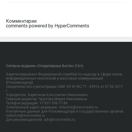
Комментарии
comments powered by HyperComments
Сетевое издание «Оперативные Вести» (16+).
Зарегистрировано Федеральной службой по надзору в сфере связи,
информационных технологий и массовых коммуникаций
(Роскомнадзор).
Свидетельство о регистрации СМИ ЭЛ № ФС 77 - 69916 от 07.06.2017
г.
Учредитель: Харитонов Константин Николаевич.
Главный редактор: Чухутова Мария Николаевна.
Телефон редакции: +7-937-396-77-86
Электронный адрес редакции: redactor@sorcmedia.ru
Контактные данные для Роскомнадзора и государственных органов:
redactor@sorcmedia.ru
Для рекламодателей: adv@sorcmedia.ru