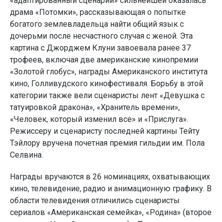
«адаптированный сценарий» сильнейшей оказалась
драма «Потомки», рассказывающая о попытке
богатого землевладельца найти общий язык с
дочерьми после несчастного случая с женой. Эта
картина с Джорджем Клуни завоевала ранее 37
трофеев, включая две американские кинопремии
«Золотой глобус», награды Американского института
кино, Голливудского кинофестиваля. Борьбу в этой
категории также вели сценаристы лент «Девушка с
татуировкой дракона», «Хранитель времени»,
«Человек, который изменил все» и «Прислуга».
Режиссеру и сценаристу последней картины Тейту
Тэйлору вручена почетная премия гильдии им. Пола
Селвина.
Награды вручаются в 26 номинациях, охватывающих
кино, телевидение, радио и анимационную графику. В
области телевидения отличились сценаристы
сериалов «Американская семейка», «Родина» (второе