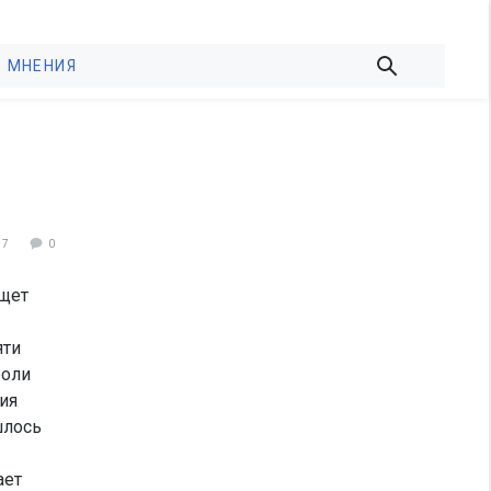
МНЕНИЯ
17
0
щет
яти
роли
ия
шлось
ает