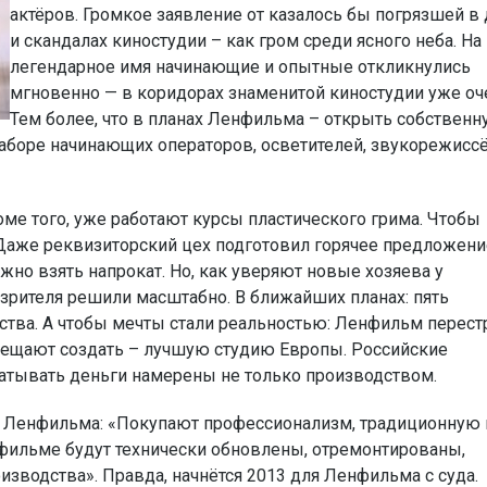
актёров. Громкое заявление от казалось бы погрязшей в 
и скандалах киностудии – как гром среди ясного неба. На 
легендарное имя начинающие и опытные откликнулись
мгновенно — в коридорах знаменитой киностудии уже оч
Тем более, что в планах Ленфильма – открыть собствен
наборе начинающих операторов, осветителей, звукорежисс
ме того, уже работают курсы пластического грима. Чтобы
 Даже реквизиторский цех подготовил горячее предложени
но взять напрокат. Но, как уверяют новые хозяева у
зрителя решили масштабно. В ближайших планах: пять
ва. А чтобы мечты стали реальностью: Ленфильм перестр
обещают создать – лучшую студию Европы. Российские
батывать деньги намерены не только производством.
ха Ленфильма: «Покупают профессионализм, традиционную
енфильме будут технически обновлены, отремонтированы,
изводства». Правда, начнётся 2013 для Ленфильма с суда.