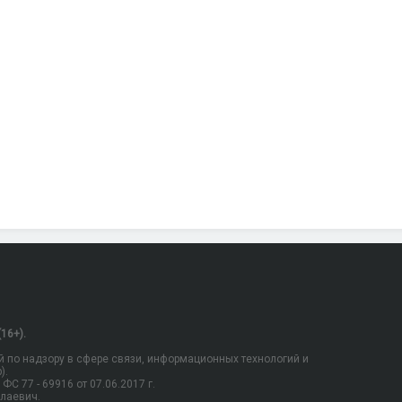
16+).
 по надзору в сфере связи, информационных технологий и
).
С 77 - 69916 от 07.06.2017 г.
олаевич.