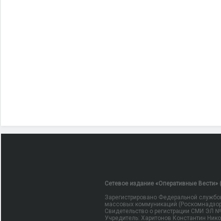
Сетевое издание «Оперативные Вести» (
Зарегистрировано Федеральной службой
массовых коммуникаций (Роскомнадзор
Свидетельство о регистрации СМИ ЭЛ № Ф
Учредитель: Харитонов Константин Ник