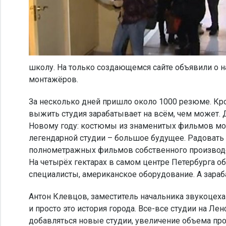
школу. На только создающемся сайте объявили о 
монтажёров.
За несколько дней пришло около 1000 резюме. Кро
выжить студия зарабатывает на всём, чем может.
Новому году: костюмы из знаменитых фильмов мож
легендарной студии – большое будущее. Радовать 
полнометражных фильмов собственного производст
На четырёх гектарах в самом центре Петербурга 
специалисты, американское оборудование. А зара
Антон Клевцов, заместитель начальника звукоце
и просто это история города. Все-все студии на Л
добавляться новые студии, увеличение объема про