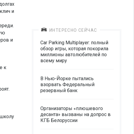
долгах
клич и
ереди.
ИНТЕРЕСНО СЕЙЧАС
ную
ёров и
Car Parking Multiplayer: полный
обзор игры, которая покорила
миллионы автолюбителей по
всему миру
е к
В Нью-Йорке пытались
взорвать Федеральный
оят.
резервный банк
Организаторы «плюшевого
десанта» вызваны на допрос в
 школу
КГБ Белоруссии