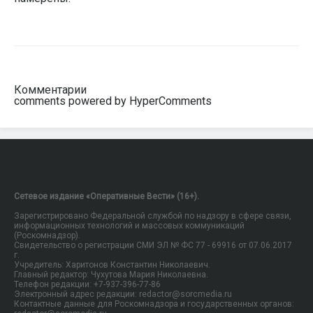
Комментарии
comments powered by HyperComments
Сетевое издание «Оперативные Вести» (16+).
Зарегистрировано Федеральной службой по надзору в сфере связи,
информационных технологий и массовых коммуникаций
(Роскомнадзор).
Свидетельство о регистрации СМИ ЭЛ № ФС 77 - 69916 от 07.06.2017
г.
Учредитель: Харитонов Константин Николаевич.
Главный редактор: Чухутова Мария Николаевна.
Телефон редакции: +7-937-396-77-86
Электронный адрес редакции: redactor@sorcmedia.ru
Контактные данные для Роскомнадзора и государственных органов: